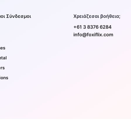
οι Σύνδεσμοι
Χρειάζεσαι βοήθεια;
+61 3 8376 6284
info@foxiflix.com
es
tal
ers
ions