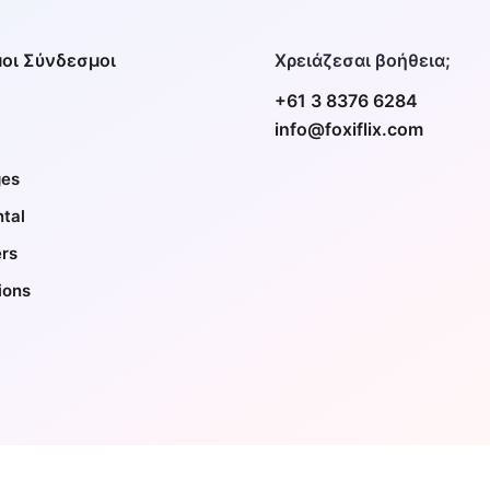
οι Σύνδεσμοι
Χρειάζεσαι βοήθεια;
+61 3 8376 6284
info@foxiflix.com
es
tal
ers
ions