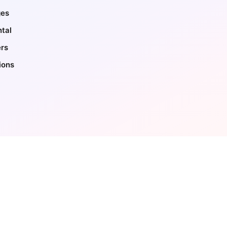
es
tal
ers
ions