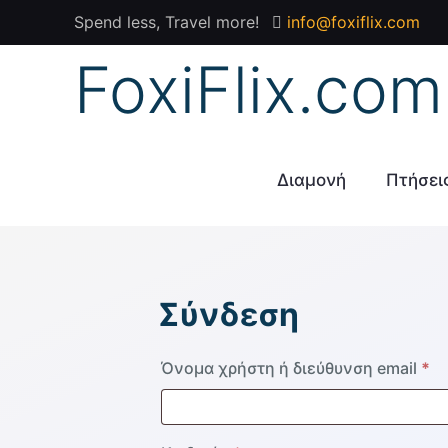
Spend less, Travel more!
info@foxiflix.com
FoxiFlix.com
Διαμονή
Πτήσει
Σύνδεση
Απ
Όνομα χρήστη ή διεύθυνση email
*