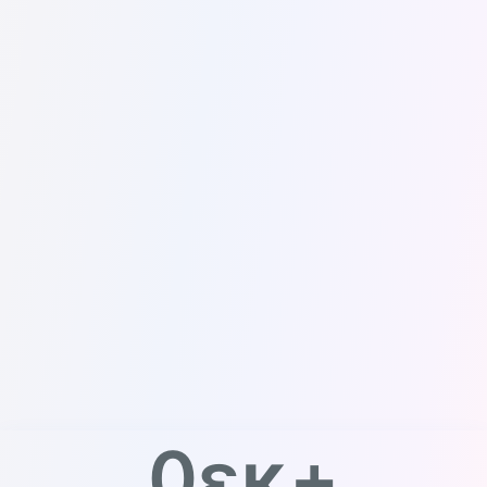
0
εκ+