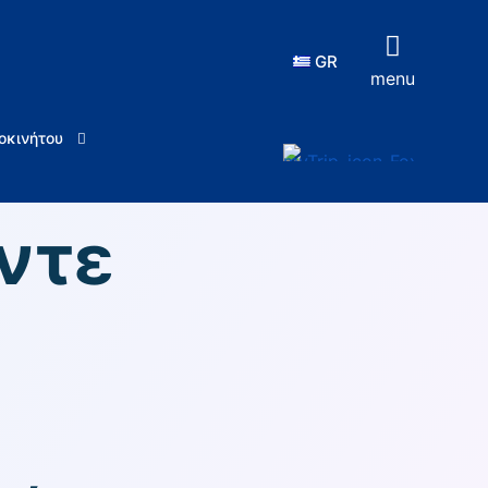
GR
menu
οκινήτου
ντε