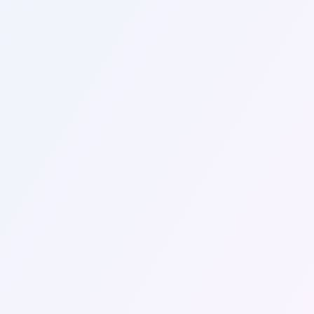
 για να βρείτε τις καλύτερες προσφορές σε πτήσεις:
ης σας αρκετές εβδομάδες ή μήνες νωρίτερα μπορεί συχν
τάστε το ενδεχόμενο να ταξιδέψετε σε περιόδους εκτός αι
ησης του FoxiFlix για να συγκρίνετε τις τιμές και να βρεί
μερολογίου του Foxiflix σας επιτρέπει να βλέπετε τις τιμ
.
ήσεων από και προς κοντινά αεροδρόμια μπορεί μερικές 
ρικών εταιρειών χρησιμοποιώντας αυτές τις προτάσεις μα