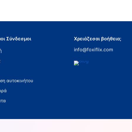
οι Σύνδεσμοι
Χρειάζεσαι βοήθεια;
info@foxiflix.com
ή
ς
α
αση αυτοκινήτου
ορά
ατα