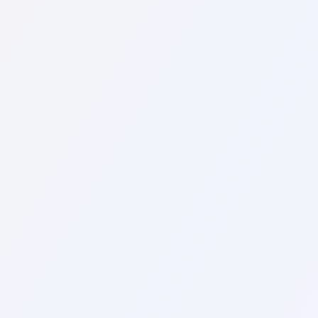
Μπορείτε να χρησιμοποιήσετε τις παρακάτω συμβουλές
Κάντε κράτηση εκ των προτέρων: Η κράτηση της πτήσ
χαμηλότερες τιμές.
Να είστε ευέλικτοι με τις ημερομηνίες ταξιδιού: Εξε
τις καθημερινές αντί για τα Σαββατοκύριακα.
Συγκρίνετε τις τιμές: Χρησιμοποιήστε τη μηχανή αναζήτ
προσφορές σε πτήσεις.
Χρησιμοποιήστε την προβολή ημερολογίου: Η προβολή η
ημερομηνίες και να βρίσκετε τις φθηνότερες επιλογές
Εξετάστε διαφορετικά αεροδρόμια: Ο έλεγχος των πτ
χαμηλότερες τιμές.
Μπορείτε να βρείτε τις μεγαλύτερες προσφορές αεροπο
FoxiFlix.