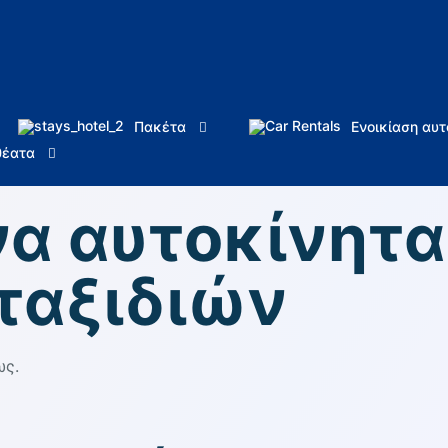
Πακέτα
Ενοικίαση αυτ
θέατα
α αυτοκίνητα
 ταξιδιών
ως.