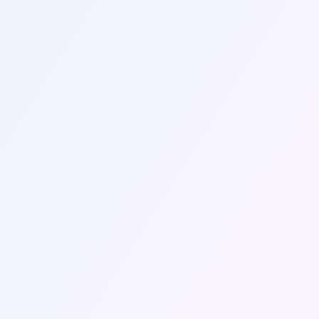
ης αυτοκινήτων: Αναζητήστε στο FoxiFlix, συγκρίνετε τις 
ράτηση συνήθως οδηγεί σε χαμηλότερες τιμές, ιδίως αν 
πειδή οι καθημερινές είναι συνήθως φθηνότερες από τα Σα
 επιστροφής σας. Σε πολλές περιπτώσεις, θα είναι φθηνό
ίθετο.
ίαση από μια πλατφόρμα κοινής χρήσης αυτοκινήτων όπως 
έξτε ένα μικρότερο, πιο βασικό μοντέλο για να εξοικονομ
 τα χαρακτηριστικά του.
ελάχιστη ηλικία είναι τα 21 έτη.