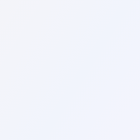
Συγκρίνετε τις τιμές από διάφορες εταιρείες ενοικίασ
Κάντε κράτηση εκ των προτέρων: Η εκ των προτέρων κ
εκτός αιχμής.
Να είστε ευέλικτοι με τις ημερομηνίες ενοικίασης, ε
. Εξετάστε προσεκτικά τις τοποθεσίες παραλαβής και
αεροδρόμιο και να το επιστρέψετε στην πόλη ή το αντ
Εξετάστε εναλλακτικές επιλογές ενοικίασης: Η ενοικ
ό,τι από μια μεγάλη εταιρεία ενοικίασης.
Επιλέξτε ένα λιγότερο ακριβό, μικρότερο όχημα: Επιλ
ενός αυτοκινήτου σχετίζεται στενά με το μέγεθος και
Εξαρτάται από την εταιρεία ενοικίασης, αλλά γενικά η 