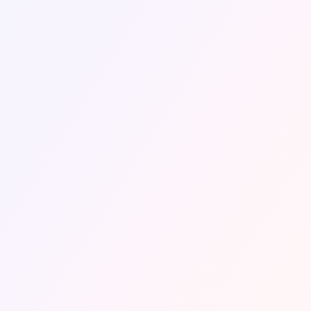
τιμές και βρείτε την καλύτερη προσφορά.
το κάνετε κατά τη διάρκεια της περιόδου
ββατοκύριακα.
τερο να παραλάβετε ένα αυτοκίνητο από το
το FoxiFlix μπορεί να είναι φθηνότερη από
ήσετε χρήματα, επειδή το κόστος ενοικίασης